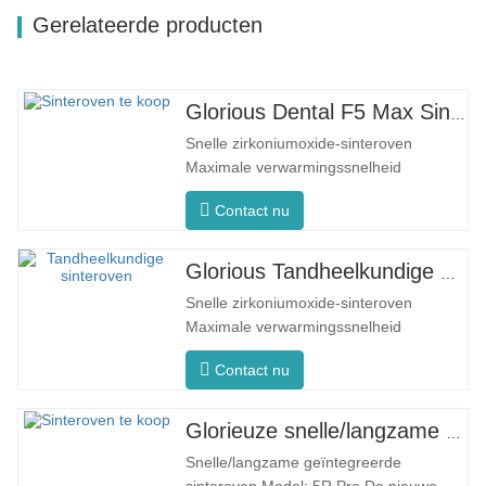
Gerelateerde producten
Glorious Dental F5 Max Sinteroven
Snelle zirkoniumoxide-sinteroven
Maximale verwarmingssnelheid
80°C/min. F5 Max Innovatief proces
Contact nu
Gelijkmatige oventemperatuur De F5
Max heeft een maximale
opwarmsnelheid van 80 °C per minuut.
Glorious Tandheelkundige Sinteroven F5 Pro
De 360°-omtrekverwarming zorgt voor
Snelle zirkoniumoxide-sinteroven
een uniforme oventemperatuur en
Maximale verwarmingssnelheid
consistente sinterresultaten…
200°C/min. F5 Pro Innovatief proces
Contact nu
Gelijkmatige oventemperatuur De F5
Pro beschikt over een maximale
verwarmingssnelheid van 200°C/minuut.
Glorieuze snelle/langzame tandheelkundige sinteroven
360° omtrekverwarming zorgt voor een
Snelle/langzame geïntegreerde
uniforme oventemperatuur en