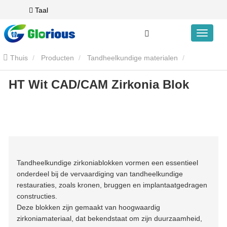
Taal
Thuis
Producten
Tandheelkundige materialen
HT Wit CAD/CAM Zirkonia Blok
Tandheelkundige Zirkonia
HT White Cad/Cam Zirkonia -blok
Tandheelkundige zirkoniablokken vormen een essentieel
onderdeel bij de vervaardiging van tandheelkundige
restauraties, zoals kronen, bruggen en implantaatgedragen
constructies.
Deze blokken zijn gemaakt van hoogwaardig
zirkoniamateriaal, dat bekendstaat om zijn duurzaamheid,