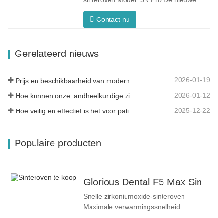
sinteroven Model: 5R Pro De nieuwe
consistente…
tandheelkundige sinteroven is speciaal
Contact nu
ontworpen voor de tandheelkunde, met
een snelle stooktijd van 90 minuten. Het
is slimmer en efficiënter en biedt u een
Gerelateerd nieuws
andere ervaring. PID
Intelligente Temperatuurregeling…
2026-01-19
Prijs en beschikbaarheid van moderne tandheelkundige oplossingen
2026-01-12
Hoe kunnen onze tandheelkundige zirkoniummaterialen bijdragen aan uw succes?
2025-12-22
Hoe veilig en effectief is het voor patiënten?
Populaire producten
Glorious Dental F5 Max Sinteroven
Snelle zirkoniumoxide-sinteroven
Maximale verwarmingssnelheid
80°C/min. F5 Max Innovatief proces