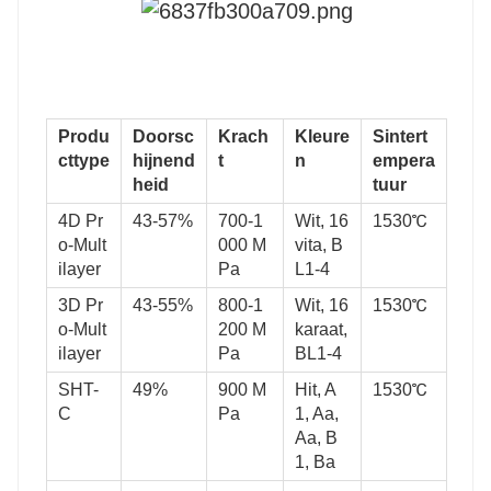
Produ
Doorsc
Krach
Kleure
Sintert
cttype
hijnend
t
n
empera
heid
tuur
4D Pr
43-57%
700-1
Wit, 16
1530℃
o-Mult
000 M
vita, B
ilayer
Pa
L1-4
3D Pr
43-55%
800-1
Wit, 16
1530℃
o-Mult
200 M
karaat,
ilayer
Pa
BL1-4
SHT-
49%
900 M
Hit, A
1530℃
C
Pa
1, Aa,
Aa, B
1, Ba