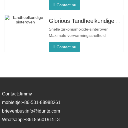
Contact nu
Gelijkmatige oventemperatuur De F5
Max heeft een maximale
opwarmsnelheid van 80 °C per minuut.
Glorious Tandheelkundige Sinteroven F5 Pro
De 360°-omtrekverwarming zorgt voor
Snelle zirkoniumoxide-sinteroven
een uniforme oventemperatuur en
Maximale verwarmingssnelheid
consistente sinterresultaten
200°C/min. F5 Pro Innovatief proces
Contact nu
Gelijkmatige oventemperatuur De F5
Pro beschikt over een maximale
verwarmingssnelheid van 200°C/minuut.
360° omtrekverwarming zorgt voor een
uniforme oventemperatuur en
consistente
Contact:
Jimmy
mobieltje:
+86-531-88988261
brievenbus:
info@idunte.com
Whatsapp:
+8618560191513